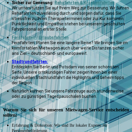
Sicher zur Genesung:
Rehafahrten & Krankenfahrten
Wir unterstützen Sie auf Ihrem Weg zur Besserung. Wir führen
Rehafahrten zuverlässig durch und sorgen dafür, dass Sie
stressfrei zu Ihren Therapieterminen oder zur Kur kommen.
Pünktlichkeit und Empathie stehen bei unserem geschulten
Fahrpersonal an erster Stelle.
Fernfahrten / Urlaubsfahrten
Fernfahrten: Planen Sie eine längere Reise? Wir bringen Sie im
komfortablen Mietwagen auch über weite Distanzen sicher
ans Ziel – deutschland- und europaweit.
Stadtrundfahrten:
Entdecken Sie Berlin und Potsdam von seiner schönsten
Seite. Unsere ortskundigen Fahrer zeigen Ihnen bei einer
individuellen Stadtrundfahrt die Highlights und Geheimtipps
der Region.
Natürlich können Sie unsere Fahrzeuge auch stundenweise
oder zu günstigen Tagespauschalen buchen.
Warum Sie sich für unseren Mietwagen-Service entscheiden
sollten:
Erfahrung & Diskretion: Wir sind Ihr lokaler Experte für
Personenbeförderung.