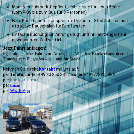
Moderner Fuhrpark: Gepflegte Fahrzeuge für jeden Bedarf
(vom PKW bis zum Bus für 8 Personen).
Faire Konditionen: Transparente Preise für Stadtfahrten und
attraktive Pauschalen für Fernfahrten.
Einfache Buchung: Ein Anruf genügt und Ihr Fahrzeug ist zur
gewünschten Zeit vor Ort.
Jetzt Fahrt anfragen!
Egal ob tägliche Fahrt zur Arbeit, der Weg ins Krankenhaus oder der
Transfer zum Flughafen – wir sind für Sie da.
Nehmen Sie direkt
Kontakt
mit uns auf:
per
Telefon
unter +49 30 260 331 56 oder +491723215423
per
Kontaktformular
per
Email
per
WhatsApp