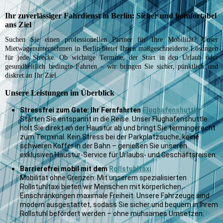
Ihr zuverlässiger Fahrdienst in Berlin: Sicher und komfortabel
ans Ziel
Suchen Sie einen professionellen Partner für Ihre Mobilität? Unser
Mietwagenunternehmen in Berlin bietet Ihnen maßgeschneiderte Lösungen
für jede Strecke. Ob wichtige Termine, der Start in den Urlaub oder
gesundheitlich bedingte Fahrten – wir bringen Sie sicher, pünktlich und
diskret an Ihr Ziel.
Unsere Leistungen im Überblick
Stressfrei zum Gate: Ihr Fernfahrten
Flughafenshuttle
Starten Sie entspannt in die Reise. Unser Flughafenshuttle
holt Sie direkt an der Haustür ab und bringt Sie termingerecht
zum Terminal. Kein Stress bei der Parkplatzsuche, keine
schweren Koffer in der Bahn – genießen Sie unseren
exklusiven Haustür-Service für Urlaubs- und Geschäftsreisen.
Barrierefrei mobil mit dem
Rollstuhltaxi
Mobilität ohne Grenzen: Mit unserem spezialisierten
Rollstuhltaxi bieten wir Menschen mit körperlichen
Einschränkungen maximale Freiheit. Unsere Fahrzeuge sind
modern ausgestattet, sodass Sie sicher und bequem in Ihrem
Rollstuhl befördert werden – ohne mühsames Umsetzen.